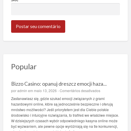
Popular
Bizzo Casino: opanuj dreszcz emocji haza...
e
por
admin
em maio 13, 2026 -
Comentários desativados
m
Zastanawiasz się, gdzie szukać emocji związanych z grami
B
hazardowymi online, które są jednocześnie bezpieczne i oferują
i
mnóstwo możliwości? Jeśli priorytetem jest dla Ciebie polskie
z
środowisko i intuicyjne rozwiązania, to trafiłeś we właściwe miejsce.
z
W dzisiejszych czasach wybór odpowiedniego kasyna online może
o
być wyzwaniem, ale pewne opcje wyróżniają się na tle konkurencji,
C