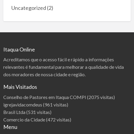
i
o
Uncategorized
(2)
,
c
b
o
e
m
z
u
p
s
i
i
e
s
c
Itaqua Online
z
z
w
Acreditamos que o acesso fácil e rápido a informações
n
i
y
relevantes é fundamental para melhorar a qualidade de vida
e
m
d
dos moradores de nossa cidade e região.
i
z
s
i
Mais Visitados
y
e
s
ć
Conselho de Pastores em Itaqua COMPI
(2075 visitas)
t
igrejavidacomdeus
(961 visitas)
e
m
Brasil Ltda
(531 visitas)
a
Comercio da Cidade
(472 visitas)
m
Menu
i