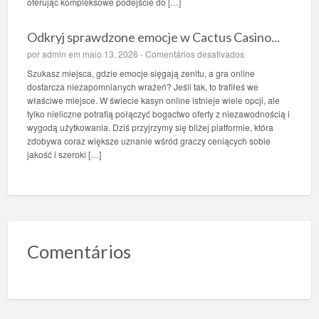
oferując kompleksowe podejście do […]
a
s
Odkryj sprawdzone emocje w Cactus Casino...
i
n
e
por
admin
em maio 13, 2026 -
Comentários desativados
o
m
Szukasz miejsca, gdzie emocje sięgają zenitu, a gra online
:
O
dostarcza niezapomnianych wrażeń? Jeśli tak, to trafiłeś we
o
d
właściwe miejsce. W świecie kasyn online istnieje wiele opcji, ale
p
k
tylko nieliczne potrafią połączyć bogactwo oferty z niezawodnością i
a
r
wygodą użytkowania. Dziś przyjrzymy się bliżej platformie, która
n
y
zdobywa coraz większe uznanie wśród graczy ceniących sobie
u
j
jakość i szeroki […]
j
s
d
p
r
r
e
a
s
w
z
d
c
z
Comentários
z
o
e
n
m
e
o
e
c
m