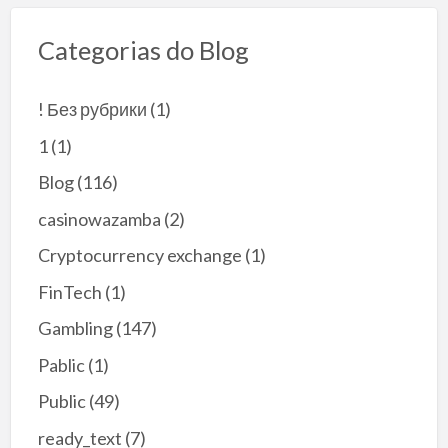
j
o
i
c
h
Categorias do Blog
j
a
e
z
w
a
C
! Без рубрики
(1)
r
a
d
c
1
(1)
o
t
w
u
Blog
(116)
y
s
c
C
casinowazamba
(2)
h
a
z
Cryptocurrency exchange
(1)
s
e
i
f
FinTech
(1)
n
e
o
k
Gambling
(147)
w
t
s
y
Pablic
(1)
z
w
y
Public
(49)
n
s
y
t
ready_text
(7)
m
k