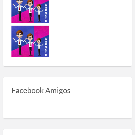
Facebook Amigos