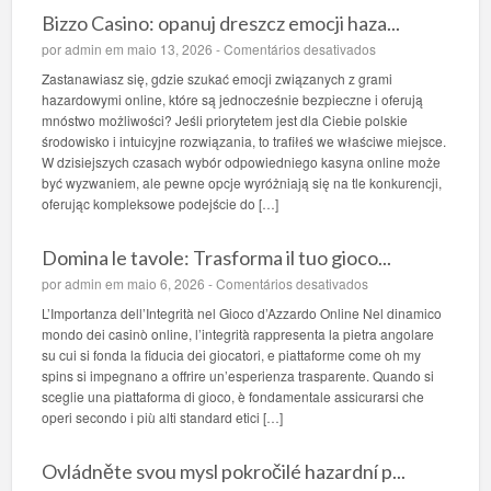
p
Bizzo Casino: opanuj dreszcz emocji haza...
r
a
e
por
admin
em maio 13, 2026 -
Comentários desativados
w
m
Zastanawiasz się, gdzie szukać emocji związanych z grami
d
B
hazardowymi online, które są jednocześnie bezpieczne i oferują
z
i
mnóstwo możliwości? Jeśli priorytetem jest dla Ciebie polskie
o
z
środowisko i intuicyjne rozwiązania, to trafiłeś we właściwe miejsce.
n
z
W dzisiejszych czasach wybór odpowiedniego kasyna online może
e
o
być wyzwaniem, ale pewne opcje wyróżniają się na tle konkurencji,
e
C
oferując kompleksowe podejście do […]
m
a
o
s
c
Domina le tavole: Trasforma il tuo gioco...
i
j
n
e
por
admin
em maio 6, 2026 -
Comentários desativados
e
o
m
w
L’Importanza dell’Integrità nel Gioco d’Azzardo Online Nel dinamico
:
D
C
mondo dei casinò online, l’integrità rappresenta la pietra angolare
o
o
a
su cui si fonda la fiducia dei giocatori, e piattaforme come oh my
p
m
c
spins si impegnano a offrire un’esperienza trasparente. Quando si
a
i
t
sceglie una piattaforma di gioco, è fondamentale assicurarsi che
n
n
u
operi secondo i più alti standard etici […]
u
a
s
j
l
C
d
Ovládněte svou mysl pokročilé hazardní p...
e
a
r
t