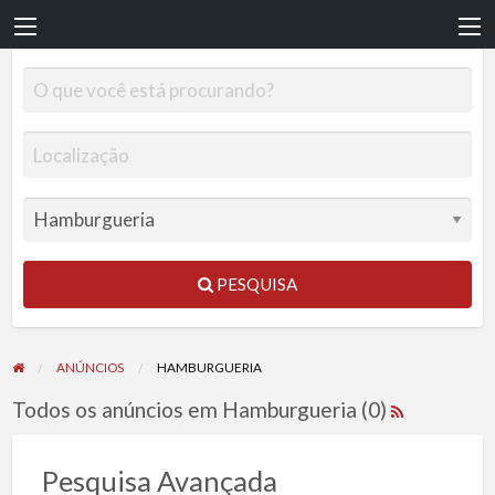
PESQUISA
ANÚNCIOS
HAMBURGUERIA
Todos os anúncios em Hamburgueria (0)
Pesquisa Avançada