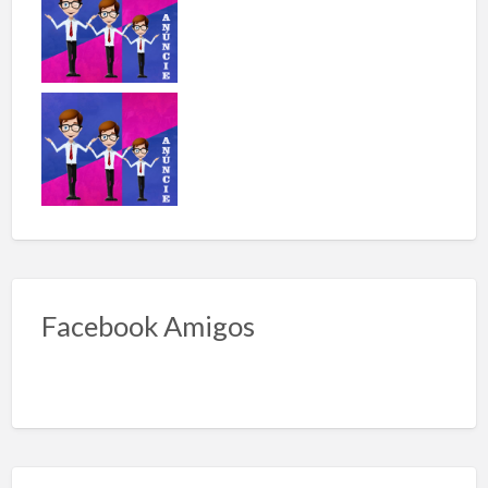
Facebook Amigos