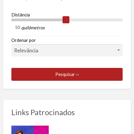
Distância
quilômetros
Ordenar por
Pesquisar ››
Links Patrocinados