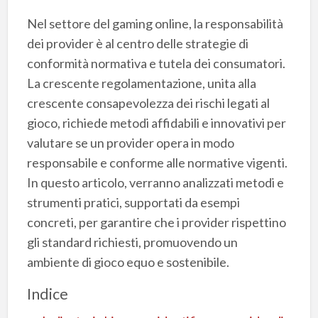
Nel settore del gaming online, la responsabilità
dei provider è al centro delle strategie di
conformità normativa e tutela dei consumatori.
La crescente regolamentazione, unita alla
crescente consapevolezza dei rischi legati al
gioco, richiede metodi affidabili e innovativi per
valutare se un provider opera in modo
responsabile e conforme alle normative vigenti.
In questo articolo, verranno analizzati metodi e
strumenti pratici, supportati da esempi
concreti, per garantire che i provider rispettino
gli standard richiesti, promuovendo un
ambiente di gioco equo e sostenibile.
Indice