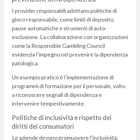
I provider responsabili adottano politiche di
gioco responsabile, come limiti di deposito,
pause automatiche e strumenti di auto-
esclusione. La collaborazione con organizzazioni
come la Responsible Gambling Council
evidenzia l’impegno nel prevenire la dipendenza
patologica.
Un esempio pratico è l’implementazione di
programmi di formazione per il personale, volto
a riconoscere segnali di dipendenza e
intervenire tempestivamente.
Politiche di inclusività e rispetto dei
diritti dei consumatori
Le aziende devono promuovere l’inclusività,