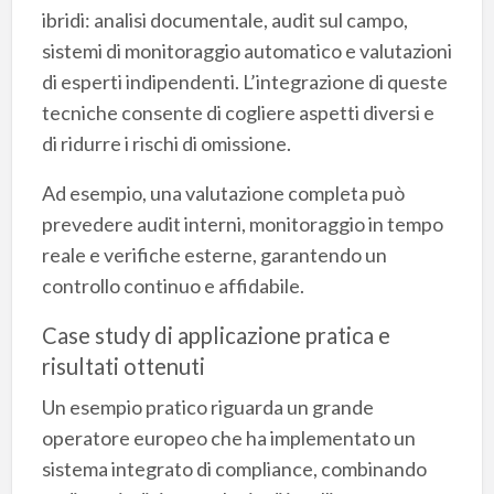
ibridi: analisi documentale, audit sul campo,
sistemi di monitoraggio automatico e valutazioni
di esperti indipendenti. L’integrazione di queste
tecniche consente di cogliere aspetti diversi e
di ridurre i rischi di omissione.
Ad esempio, una valutazione completa può
prevedere audit interni, monitoraggio in tempo
reale e verifiche esterne, garantendo un
controllo continuo e affidabile.
Case study di applicazione pratica e
risultati ottenuti
Un esempio pratico riguarda un grande
operatore europeo che ha implementato un
sistema integrato di compliance, combinando