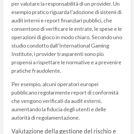
per valutare la responsabilità di un provider. Un
esempio pratico riguarda l’adozione di sistemi di
audit interni e report finanziari pubblici, che
consentono di verificare le entrate, le spese e le
operazioni di gioco in modo chiaro. Secondo uno
studio condotto dall’International Gaming
Institute, i provider trasparenti sono più
propensi a rispettare le normative e a prevenire
pratiche fraudolente.
Per esempio, alcuni operatori europei
pubblicano regolarmente report di conformità
che vengono verificati da audit esterni,
aumentando la fiducia degli utenti e delle
autorità di regolamentazione.
Valutazione della gestione del rischio e