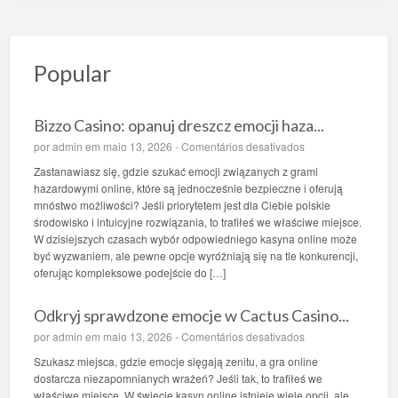
Popular
Bizzo Casino: opanuj dreszcz emocji haza...
e
por
admin
em maio 13, 2026 -
Comentários desativados
m
Zastanawiasz się, gdzie szukać emocji związanych z grami
B
hazardowymi online, które są jednocześnie bezpieczne i oferują
i
mnóstwo możliwości? Jeśli priorytetem jest dla Ciebie polskie
z
środowisko i intuicyjne rozwiązania, to trafiłeś we właściwe miejsce.
z
W dzisiejszych czasach wybór odpowiedniego kasyna online może
o
być wyzwaniem, ale pewne opcje wyróżniają się na tle konkurencji,
C
oferując kompleksowe podejście do […]
a
s
Odkryj sprawdzone emocje w Cactus Casino...
i
n
e
por
admin
em maio 13, 2026 -
Comentários desativados
o
m
Szukasz miejsca, gdzie emocje sięgają zenitu, a gra online
:
O
dostarcza niezapomnianych wrażeń? Jeśli tak, to trafiłeś we
o
d
właściwe miejsce. W świecie kasyn online istnieje wiele opcji, ale