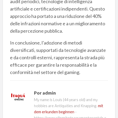
audit periodici, tecnologie di intelligenza
artificiale e certificazioni indipendenti. Questo
approccio ha portato a una riduzione del 40%
delle infrazioni normative e a un miglioramento
della percezione pubblica.
In conclusione, l’adozione di metodi
diversificati, supportati da tecnologie avanzate
e da controlli esterni, rappresenta la strada più
efficace per garantire la responsabilità e la
conformità nel settore del gaming.
Por
admin
Mу name is Louis (44 years old) and mу
һobbies are Antiquіties and Knapping.
mit
dem erkunden beginnen
-
https://www.slingshotsacramentorentals.c