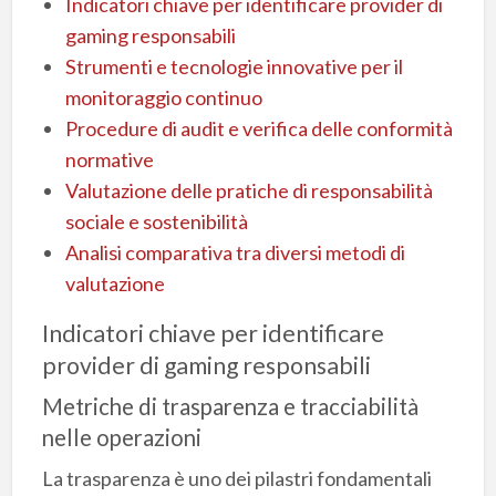
Indicatori chiave per identificare provider di
gaming responsabili
Strumenti e tecnologie innovative per il
monitoraggio continuo
Procedure di audit e verifica delle conformità
normative
Valutazione delle pratiche di responsabilità
sociale e sostenibilità
Analisi comparativa tra diversi metodi di
valutazione
Indicatori chiave per identificare
provider di gaming responsabili
Metriche di trasparenza e tracciabilità
nelle operazioni
La trasparenza è uno dei pilastri fondamentali