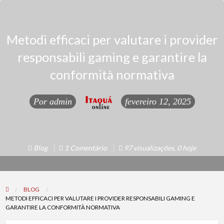
Metodi efficaci per valutare i provider
responsabili gaming e garantire la
conformità normativa
Por
admin
fevereiro 12, 2025
Blog
1 Comentário
97 visualizações, 0 hoje
BLOG
METODI EFFICACI PER VALUTARE I PROVIDER RESPONSABILI GAMING E
GARANTIRE LA CONFORMITÀ NORMATIVA