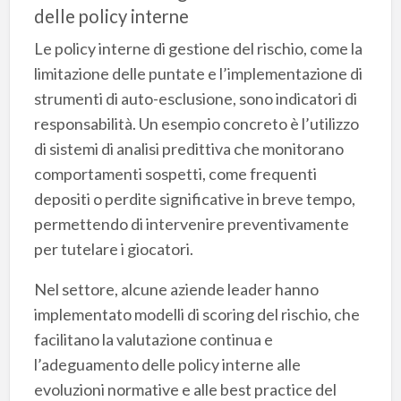
delle policy interne
Le policy interne di gestione del rischio, come la
limitazione delle puntate e l’implementazione di
strumenti di auto-esclusione, sono indicatori di
responsabilità. Un esempio concreto è l’utilizzo
di sistemi di analisi predittiva che monitorano
comportamenti sospetti, come frequenti
depositi o perdite significative in breve tempo,
permettendo di intervenire preventivamente
per tutelare i giocatori.
Nel settore, alcune aziende leader hanno
implementato modelli di scoring del rischio, che
facilitano la valutazione continua e
l’adeguamento delle policy interne alle
evoluzioni normative e alle best practice del