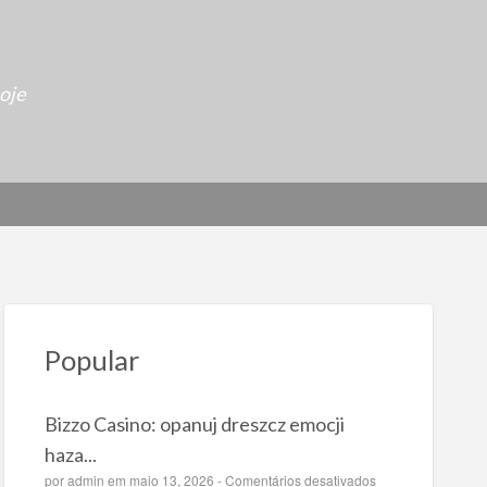
oje
Popular
Bizzo Casino: opanuj dreszcz emocji
haza...
e
por
admin
em maio 13, 2026 -
Comentários desativados