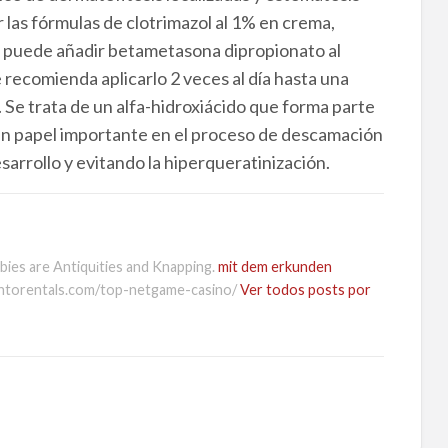
r las fórmulas de clotrimazol al 1% en crema,
 se puede añadir betametasona dipropionato al
recomienda aplicarlo 2 veces al día hasta una
 Se trata de un alfa-hidroxiácido que forma parte
a un papel importante en el proceso de descamación
arrollo y evitando la hiperqueratinización.
bies are Antiquіties and Knapping.
mit dem erkunden
entorentals.com/top-netgame-casino/
Ver todos posts por