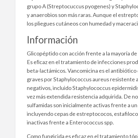
grupo A (Streptocuccus pyogenes) y Staphyloc
y anaerobios son más raras. Aunque el estrepto
los pliegues cutáneos con humedad y maceraci
Información
Glicopéptido con acción frente a la mayoría de
Es eﬁcaz en el tratamiento de infecciones produ
beta-lactámicos. Vancomicina es el antibiótico 
graves por Staphylococcus aureus resistente 
negativos, incluido Staphylococcus epidermidis
vez más extendida resistencia adquirida. De no 
sulfamidas son inicialmente activas frente a u
incluyendo cepas de estreptococos, estafilo
inactivas frente a Enterococcus spp.
Como fungicida es eficaz en el tratamiento tóp