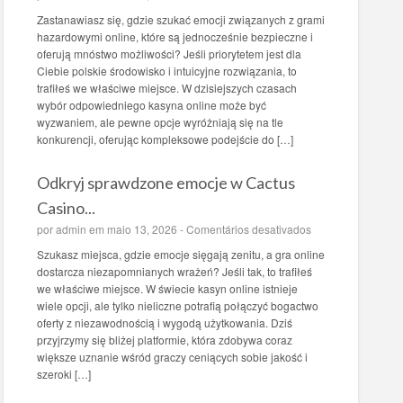
m
Zastanawiasz się, gdzie szukać emocji związanych z grami
B
hazardowymi online, które są jednocześnie bezpieczne i
i
oferują mnóstwo możliwości? Jeśli priorytetem jest dla
z
Ciebie polskie środowisko i intuicyjne rozwiązania, to
z
trafiłeś we właściwe miejsce. W dzisiejszych czasach
o
wybór odpowiedniego kasyna online może być
C
wyzwaniem, ale pewne opcje wyróżniają się na tle
a
konkurencji, oferując kompleksowe podejście do […]
s
i
Odkryj sprawdzone emocje w Cactus
n
o
Casino...
:
e
por
admin
em maio 13, 2026 -
Comentários desativados
o
m
p
Szukasz miejsca, gdzie emocje sięgają zenitu, a gra online
O
a
dostarcza niezapomnianych wrażeń? Jeśli tak, to trafiłeś
d
n
we właściwe miejsce. W świecie kasyn online istnieje
k
u
wiele opcji, ale tylko nieliczne potrafią połączyć bogactwo
r
j
oferty z niezawodnością i wygodą użytkowania. Dziś
y
d
przyjrzymy się bliżej platformie, która zdobywa coraz
j
r
większe uznanie wśród graczy ceniących sobie jakość i
s
e
szeroki […]
p
s
r