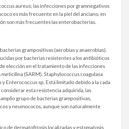
occus aureus; las infecciones por gramnegativos
coco es más frecuente en la piel del anciano, en
ón son más frecuentes las enterobacterias.
 bacterias grampositivas (aerobias y anaerobias).
cidas por bacterias resistentes a los antibióticos
de elección en el tratamiento de las infecciones
a meticilina (SARM), Staphylococcus coagulasa
 y Enterococcus sp. Está limitado debido a la cada
considerar esta resistencia adquirida, las
n amplio grupo de bacterias grampositivas,
cocos y neumococos, aunque son naturalmente
ico de dermatofitosis localizadas y estomatosis