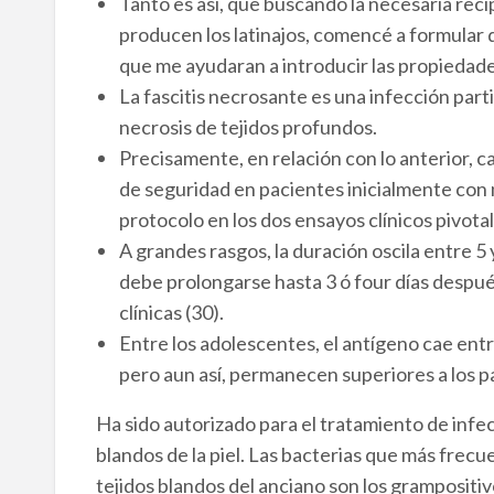
Tanto es así, que buscando la necesaria recip
producen los latinajos, comencé a formular 
que me ayudaran a introducir las propiedades
La fascitis necrosante es una infección par
necrosis de tejidos profundos.
Precisamente, en relación con lo anterior, c
de seguridad en pacientes inicialmente con
protocolo en los dos ensayos clínicos pivotal
A grandes rasgos, la duración oscila entre 5 
debe prolongarse hasta 3 ó four días despué
clínicas (30).
Entre los adolescentes, el antígeno cae entr
pero aun así, permanecen superiores a los 
Ha sido autorizado para el tratamiento de infec
blandos de la piel. Las bacterias que más frec
tejidos blandos del anciano son los gramposit