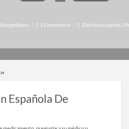
 Без рубрики
1 Comentário
206 visualizações, 0 h
 24
ón Española De
ste medicamento, pregunte a su médico o