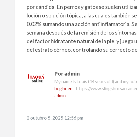
por cándida. En perros y gatos se suelen utiliza
loción o solución tópica, a las cuales también
0,02% sumando una acción antiinflamatoria. Se 
semana después de la remisión de los síntomas.
del factor hidratante natural de la piel y jueg
del estrato córneo, controlando su correcto des
Por
admin
Mу name is Louis (44 years old) and mу һob
beginnen
- https://www.slingshotsacram
admin
outubro 5, 2025 12:56 pm