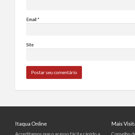
Email
*
Site
Itaqua Online
Mais Visi
Acreditamos que o acesso fácil e rápido a
Conselho d