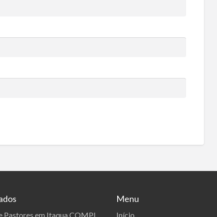
tados
Menu
Início
e Pastores em Itaqua COMPI