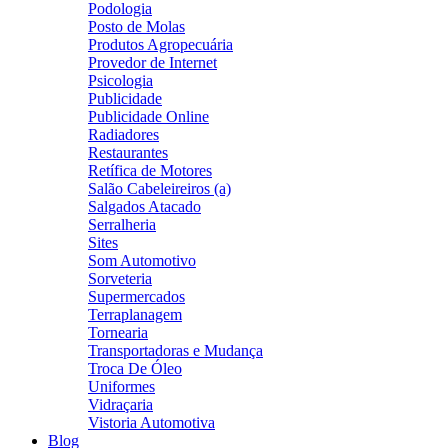
Podologia
Posto de Molas
Produtos Agropecuária
Provedor de Internet
Psicologia
Publicidade
Publicidade Online
Radiadores
Restaurantes
Retífica de Motores
Salão Cabeleireiros (a)
Salgados Atacado
Serralheria
Sites
Som Automotivo
Sorveteria
Supermercados
Terraplanagem
Tornearia
Transportadoras e Mudança
Troca De Óleo
Uniformes
Vidraçaria
Vistoria Automotiva
Blog