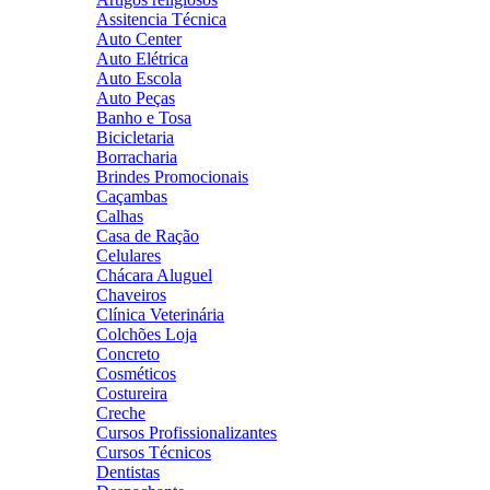
Assitencia Técnica
Auto Center
Auto Elétrica
Auto Escola
Auto Peças
Banho e Tosa
Bicicletaria
Borracharia
Brindes Promocionais
Caçambas
Calhas
Casa de Ração
Celulares
Chácara Aluguel
Chaveiros
Clínica Veterinária
Colchões Loja
Concreto
Cosméticos
Costureira
Creche
Cursos Profissionalizantes
Cursos Técnicos
Dentistas