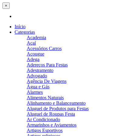
×
Início
Categorias
Academia
Açaí
Acessórios Carros
Açougue
Adega
Adereços Para Festas
Adestramento
Advogado
Agência De Viagens
Água e Gás
Alarmes
Alimentos Naturais
Alinhamento e Balanceamento
Aluguel de Produtos para Festas
Aluguel de Roupas Festa
Ar Condicionado
Armarinhos e Aviamentos
Artigos Esportivos
Artigos religiosos