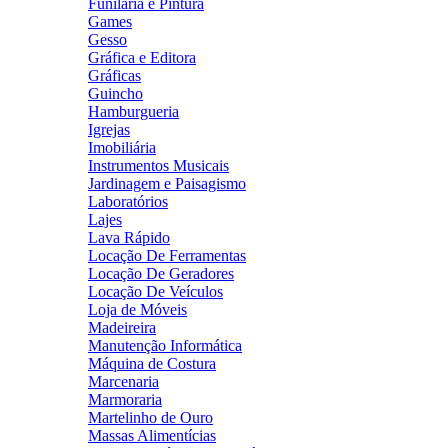
Funilaria e Pintura
Games
Gesso
Gráfica e Editora
Gráficas
Guincho
Hamburgueria
Igrejas
Imobiliária
Instrumentos Musicais
Jardinagem e Paisagismo
Laboratórios
Lajes
Lava Rápido
Locação De Ferramentas
Locação De Geradores
Locação De Veículos
Loja de Móveis
Madeireira
Manutenção Informática
Máquina de Costura
Marcenaria
Marmoraria
Martelinho de Ouro
Massas Alimentícias