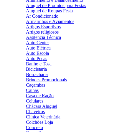
Alinhamento e Balanceamento
Aluguel de Produtos para Festas
Aluguel de Roupas Festa
Ar Condicionado
Armarinhos e Aviamentos
Artigos Esportivos
Artigos religiosos
Assitencia Técnica
Auto Center
Auto Elétrica
Auto Escola
Auto Peças
Banho e Tosa
Bicicletaria
Borracharia
Brindes Promocionais
Caçambas
Calhas
Casa de Ração
Celulares
Chácara Aluguel
Chaveiros
Clínica Veterinária
Colchões Loja
Concreto