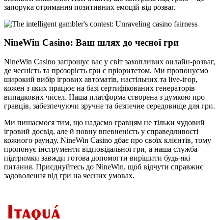
запорука отримання позитивних емоцій від розваг.
NineWin Casino: Ваш шлях до чесної гри
NineWin Casino запрошує вас у світ захопливих онлайн-розваг,
де чесність та прозорість гри є пріоритетом. Ми пропонуємо
широкий вибір ігрових автоматів, настільних та live-ігор,
кожен з яких працює на базі сертифікованих генераторів
випадкових чисел. Наша платформа створена з думкою про
гравців, забезпечуючи зручне та безпечне середовище для гри.
Ми пишаємося тим, що надаємо гравцям не тільки чудовий
ігровий досвід, але й повну впевненість у справедливості
кожного раунду. NineWin Casino дбає про своїх клієнтів, тому
пропонує інструменти відповідальної гри, а наша служба
підтримки завжди готова допомогти вирішити будь-які
питання. Приєднуйтесь до NineWin, щоб відчути справжнє
задоволення від гри на чесних умовах.