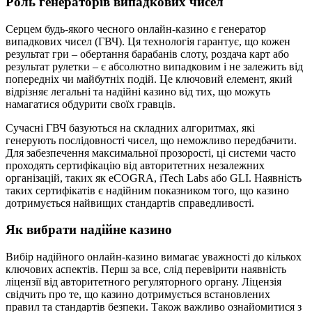
Роль генераторів випадкових чисел
Серцем будь-якого чесного онлайн-казино є генератор
випадкових чисел (ГВЧ). Ця технологія гарантує, що кожен
результат гри – обертання барабанів слоту, роздача карт або
результат рулетки – є абсолютно випадковим і не залежить від
попередніх чи майбутніх подій. Це ключовий елемент, який
відрізняє легальні та надійні казино від тих, що можуть
намагатися обдурити своїх гравців.
Сучасні ГВЧ базуються на складних алгоритмах, які
генерують послідовності чисел, що неможливо передбачити.
Для забезпечення максимальної прозорості, ці системи часто
проходять сертифікацію від авторитетних незалежних
організацій, таких як eCOGRA, iTech Labs або GLI. Наявність
таких сертифікатів є надійним показником того, що казино
дотримується найвищих стандартів справедливості.
Як вибрати надійне казино
Вибір надійного онлайн-казино вимагає уважності до кількох
ключових аспектів. Перш за все, слід перевірити наявність
ліцензії від авторитетного регуляторного органу. Ліцензія
свідчить про те, що казино дотримується встановлених
правил та стандартів безпеки. Також важливо ознайомитися з