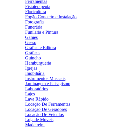
Ferramentas
Fisioterapeuta
Floricultura
Fogão Concerto e Instalação
Fotografia
Funerária
Funilaria e Pintura
Games
Gesso
Gráfica e Editora
Gráficas
Guincho
Hamburgueria
Igrejas
Imobiliária
Instrumentos Musicais
Jardinagem e Paisagismo
Laboratórios
Lajes
Lava Rápido
Locação De Ferramentas
Locação De Geradores
Locação De Veículos
Loja de Móveis
Madeireira