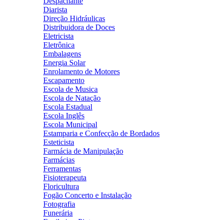
Despachante
Diarista
Direção Hidráulicas
Distribuidora de Doces
Eletricista
Eletrônica
Embalagens
Energia Solar
Enrolamento de Motores
Escapamento
Escola de Musica
Escola de Natação
Escola Estadual
Escola Inglês
Escola Municipal
Estamparia e Confecção de Bordados
Esteticista
Farmácia de Manipulação
Farmácias
Ferramentas
Fisioterapeuta
Floricultura
Fogão Concerto e Instalação
Fotografia
Funerária