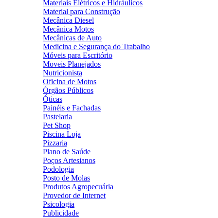
Materiais Elétricos e Hidráulicos
Material para Construção
Mecânica Diesel
Mecânica Motos
Mecânicas de Auto
Medicina e Segurança do Trabalho
Móveis para Escritório
Moveis Planejados
Nutricionista
Oficina de Motos
Órgãos Públicos
Óticas
Painéis e Fachadas
Pastelaria
Pet Shop
Piscina Loja
Pizzaria
Plano de Saúde
Poços Artesianos
Podologia
Posto de Molas
Produtos Agropecuária
Provedor de Internet
Psicologia
Publicidade