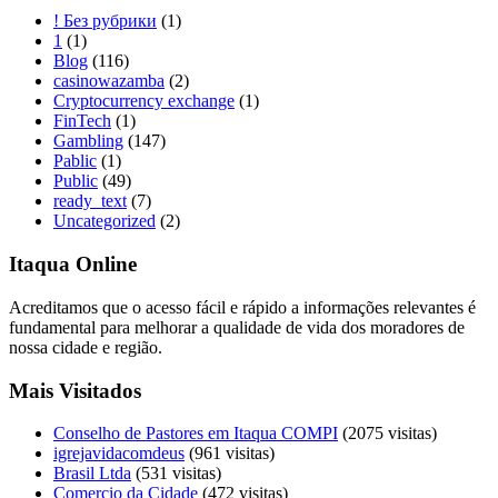
! Без рубрики
(1)
1
(1)
Blog
(116)
casinowazamba
(2)
Cryptocurrency exchange
(1)
FinTech
(1)
Gambling
(147)
Pablic
(1)
Public
(49)
ready_text
(7)
Uncategorized
(2)
Itaqua Online
Acreditamos que o acesso fácil e rápido a informações relevantes é
fundamental para melhorar a qualidade de vida dos moradores de
nossa cidade e região.
Mais Visitados
Conselho de Pastores em Itaqua COMPI
(2075 visitas)
igrejavidacomdeus
(961 visitas)
Brasil Ltda
(531 visitas)
Comercio da Cidade
(472 visitas)