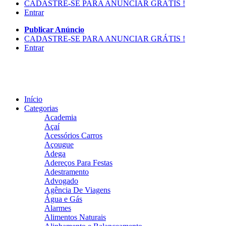
CADASTRE-SE PARA ANUNCIAR GRÁTIS !
Entrar
Publicar Anúncio
CADASTRE-SE PARA ANUNCIAR GRÁTIS !
Entrar
Início
Categorias
Academia
Açaí
Acessórios Carros
Açougue
Adega
Adereços Para Festas
Adestramento
Advogado
Agência De Viagens
Água e Gás
Alarmes
Alimentos Naturais