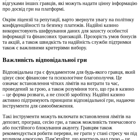
відгуками інших гравців, які можуть надати цінну інформацію
про досвід гри на платформі.
Окрім ліцензії та репутації, варто звернути увагу на політику
конфіденційності та безпеку платежів. Надійні казино
використовують шифрування даних для захисту особистої
інформації та фінансових транзакцій. Прозорість умов бонусів
та акцій, а також швидкість та надійність служби підтримки
також є важливими критеріями вибору.
Важливість відповідальної гри
Відповідальна гра є фундаментом для будь-якого гравця, який
цінує своє фінансове та психологічне благополуччя. Це
означає встановлення чітких лімітів на витрати та час,
проведений за грою, а також розуміння того, що гра в казино
– це форма розваги, а не спосіб заробітку. Надійні казино
активно підтримують принципи відповідальної гри, надаючи
інструменти для самообмеження.
Такі інструменти можуть включати встановлення лімітів на
депозит, програш, сесію гри, а також можливість тимчасового
або постійного блокування акаунту. Гравцям також
рекомендується робити перерви, не грати у стані стресу чи під
впливом алкоголю. Пам’ятайте, що контроль над грою – це