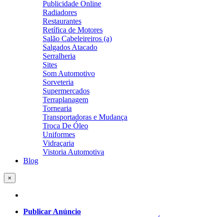
Publicidade Online
Radiadores
Restaurantes
Retífica de Motores
Salão Cabeleireiros (a)
Salgados Atacado
Serralheria
Sites
Som Automotivo
Sorveteria
Supermercados
Terraplanagem
Tornearia
Transportadoras e Mudança
Troca De Óleo
Uniformes
Vidraçaria
Vistoria Automotiva
Blog
×
Publicar Anúncio